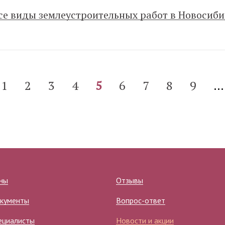
се виды землеустроительных работ в Новосиби
1
2
3
4
5
6
7
8
9
…
ны
Отзывы
кументы
Вопрос-ответ
ециалисты
Новости и акции