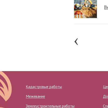
В
‹
Страницы
Кадастровые работы
Це
Межевание
До
Землеустроительные работы
Сп