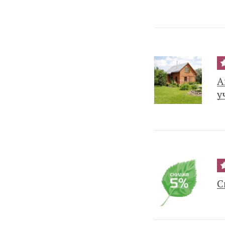
А
у
С