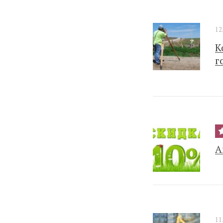
12
К
г
А
11