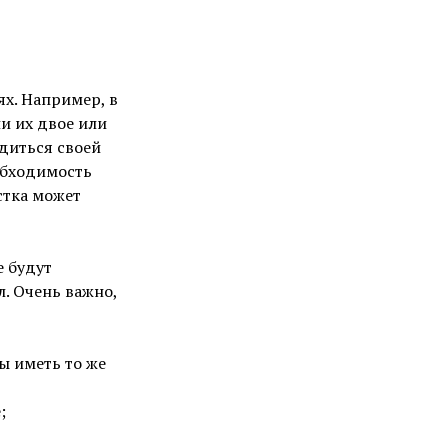
ях. Например, в
ли их двое или
ядиться своей
обходимость
стка может
е будут
л. Очень важно,
ы иметь то же
;