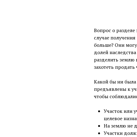
Вопрос о разделе 
случае получения 
больше? Они могу
долей наследства
разделить землю 
захотеть продать 
Какой бы ни была
предъявлены к уч
чтобы соблюдали
Участок или у
целевое назна
На землю не д
Участки должн