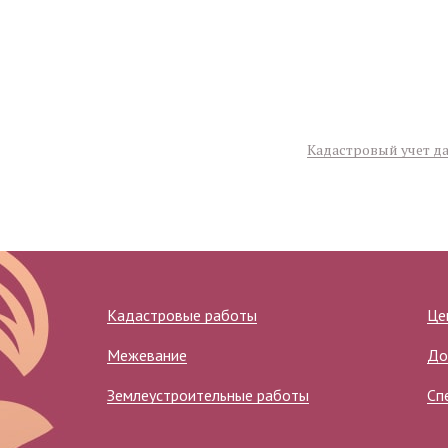
Кадастровый учет д
Кадастровые работы
Це
Межевание
До
Землеустроительные работы
Сп